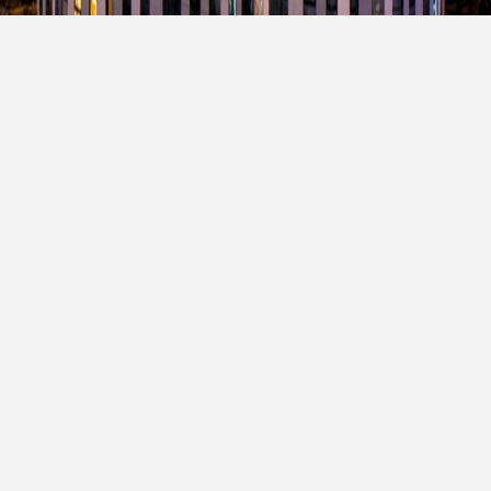
化学体系类粉末涂料
更多品类涂料
透气、超耐候、耐化学品、薄涂等
根据不同电器对表面涂饰的要求，
特殊功能型涂料，可充分满足户内
为产品提供多样化的色彩及性能，
与户外家具的表面涂饰要求
达到功能与视觉美感的完美呈现。